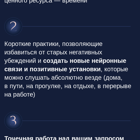
Автор зарегистрированного метода
изменения жизни через работу
с бессознательным ProStar
Дипломированный психолог
(Московский институт психоанализа),
ER-терапевт, исследователь работы
мозга