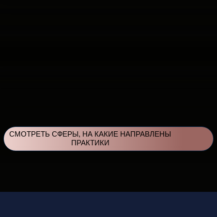
инструмент психологии, который убирает
негативные воспоминания и программы
из подсознания на уровне нейронных
связей.
Благодаря практикам SuperU
Корректируются состояние, восприятие,
реакции, после чего вы начинаете
действовать из новых позитивных
программ и получать желаемые
результаты быстро.
Основой практик SuperU
Является авторская Методика Быстрых
Изменений (МБИ) от Анны Лапиной.
МБИ позволяет
Достичь быстрого эффекта
в перезаписи старых программ