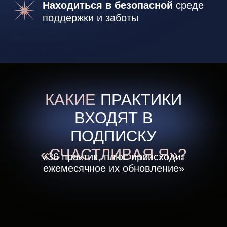
в пути, на прогулке, на отдыхе, в перерыве
на работе)
Точечная работа над вашим запросом
с видимым результатом
ЭФФЕКТИВНОСТЬ
НАУЧНО ДОКАЗАНА
Все практики SuperU составлены
по методике ER-терапии
— самый быстрый и эффективный