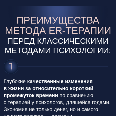
на новые позитивные благодаря
системе глубокого гипноза.
Это передовые
Безопасные и эффективные техники
психологии и гипно-практики для работы
с подсознанием.
АННА
Дипломированный
ЛАПИНА
психолог