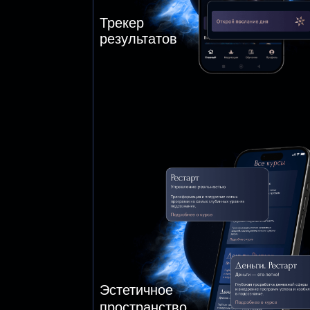
О приложении
Пакеты медитаций
Для кого
Что получите
О создателе
Обратная связь