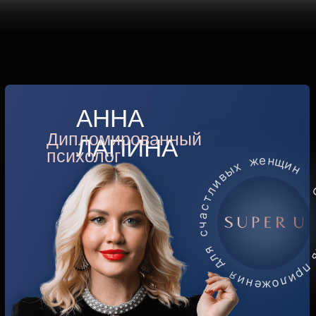
Понятный интерфейс
для создания
идеального плейлиста
под ваши запросы
С SuperU вы начнете
путь к себе и выйдете