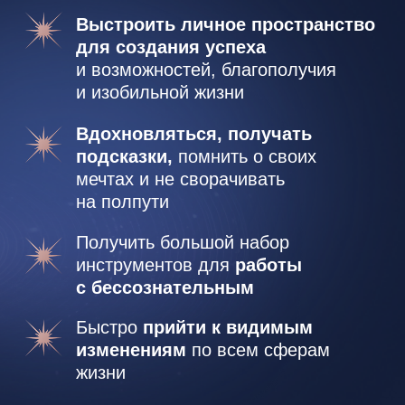
МЕТОДА ER-ТЕРАПИИ
ПЕРЕД КЛАССИЧЕСКИМИ
МЕТОДАМИ ПСИХОЛОГИИ:
Глубокие
качественные изменения
в жизни за относительно короткий
промежуток времени
по сравнению
с терапией у психологов, длящейся годами.
Экономия не только денег, но и самого
ценного ресурса — времени
Короткие практики, позволяющие
избавиться от старых негативных
убеждений и
создать новые нейронные
связи и позитивные установки
, которые
можно слушать абсолютно везде (дома,