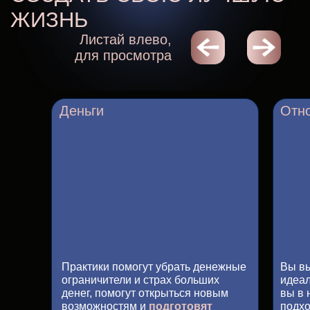
СОЗДАЙТЕ
ПОЛЕЗНУЮ
ПРИВЫЧКУ
УЛУЧШАТЬ СВОЮ ЖИЗНЬ
С SuperU
Деньги
Отн
Ваш виртуальный друг,
с которым вы сможете:
Выстроить личное пространство
для создания успеха
и возможностей, благополучия
Практики помогут убрать денежные
Вы вы
и изобильной жизни
ограничители и страх больших
идеал
денег, помогут открыться новым
вы в 
Вдохновляться, получать
возможностям и
подготовят
подхо
подсказки,
помнить о своих