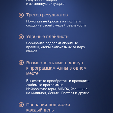
и жизненную ситуацию
Трекер результатов
Помогает не бросать на полпути
создание своей лучшей реальности
Удобные плейлисты
Собирайте подборки любимых
практик, чтобы включать их за пару
кликов
ДЛЯ ТЕХ, КТО ХОЧЕТ
СОЗДАТЬ СВОЮ ЛУЧШУЮ
Возможность иметь доступ
к программам Анны в одном
ЖИЗНЬ
месте
Листай влево,
для просмотра
Вы сможете приобретать и проходить
любимые программы:
Нейроактиваторы, MINDX, Женщина
на миллион, Деньги. Рестарт и другие
Послания-подсказки
каждый день