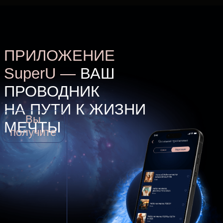
2 600 ₽
6 месяцев
Оформить
подписку
11 940 ₽
10 746 ₽
1 год
Оформить
подписку
23 880 ₽
19 104 ₽
ДОСТУП «ВСЁ И СРАЗУ»
1 год доступа ко всем продуктам
и флагманским курсам
в приложении «SuperU»
220 000 ₽
Оформить подписку