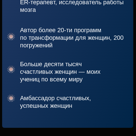
ПАКЕТ ПРАКТИК
«СЧАСТЛИВАЯ Я»
Доступ к 36 практикам
Трекер результатов в приложении
Мотивирующие послания каждый день
Доступ к телеграм-каналу
сообщества SuperU
30 дней
Оформить
подписку