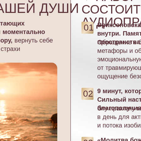
АШЕЙ ДУШИ
СОСТОИТ
АУДИОПР
отающих
Эриксоновска
01
м моментально
внутри. Памя
пору,
вернуть себе
пространства
О бращение к 
 страхи
метафоры и об
эмоциональную
от травмирующ
ощущение безо
9 минут, кот
02
Сильный наст
благополучи
Эту практику 
в день для ак
и потока изоби
«Молитва бож