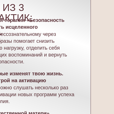
 ИЗ 3
АКТИК:
я терапия «Безопасность
ть исцеленного
»
бессознательному через
разы помогает снизить
 нагрузку, отделить себя
их воспоминаний и вернуть
пасности.
орые изменят твою жизнь.
рой на активацию
я
можно слушать несколько раз
тивации новых программ успеха
лия.
ественной матери»