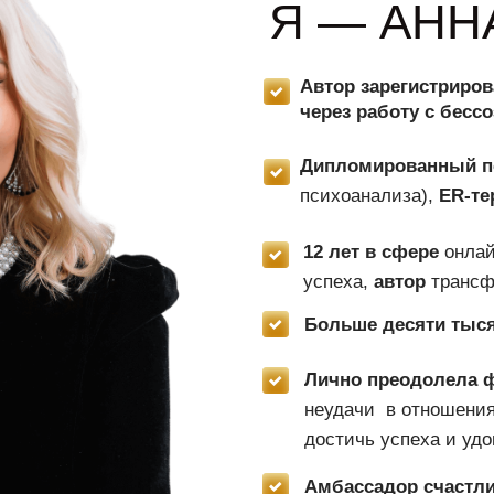
Я — АНН
Автор зарегистриро
через работу с бесс
Дипломированный п
психоанализа),
ER-те
12 лет в сфере
онлай
успеха,
автор
трансф
Больше десяти тыс
Лично преодолела 
неудачи в отношениях
достичь успеха
и
удо
Амбассадор счастл