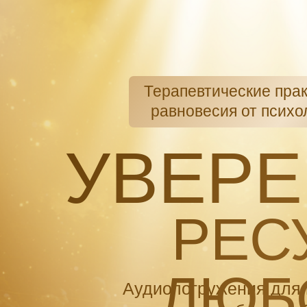
Терапевтические прак
равновесия от психо
УВЕРЕ
РЕС
ЛЮБ
Аудиопогружения для 