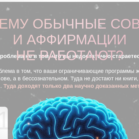
ЕМУ ОБЫЧНЫЕ СО
И АФФИРМАЦИИ
НЕ РАБОТАЮТ?
роблема не в том, что вы недостаточно стараете
блема в том, что ваши ограничивающие программы 
лове, а в бессознательном. Туда не достают ни книги,
и.
Туда доходят только два научно доказанных ме
1