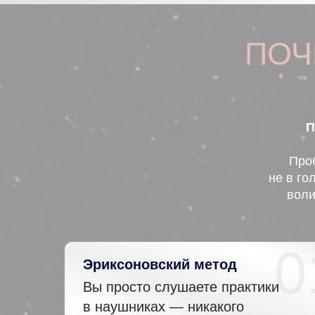
ПОЧ
П
Про
не в го
вол
0
Эриксоновский метод
Вы просто слушаете практики
в наушниках — никакого