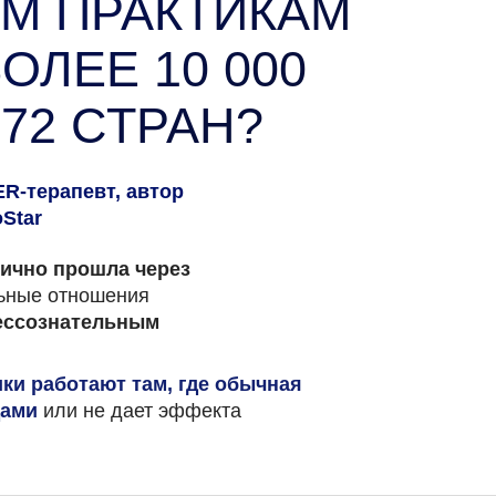
М ПРАКТИКАМ
ОЛЕЕ 10 000
72 СТРАН?
R-терапевт, автор
Star
лично прошла через
ьные отношения
бессознательным
ики работают там, где обычная
дами
или не дает эффекта