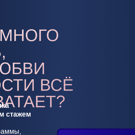
 МНОГО
,
ЛЮБВИ
СТИ ВСЁ
ВАТАЕТ?
ика
им стажем
раммы,