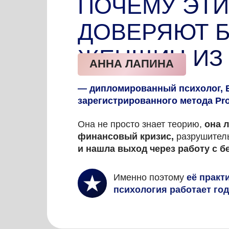
ПОЧЕМУ ЭТИ
ДОВЕРЯЮТ Б
ЖЕНЩИН ИЗ 
АННА ЛАПИНА
— дипломированный психолог, E
зарегистрированного метода Pro
Она не просто знает теорию,
она 
финансовый кризис,
разрушител
и нашла выход через работу с 
Именно поэтому
её практ
психология работает го