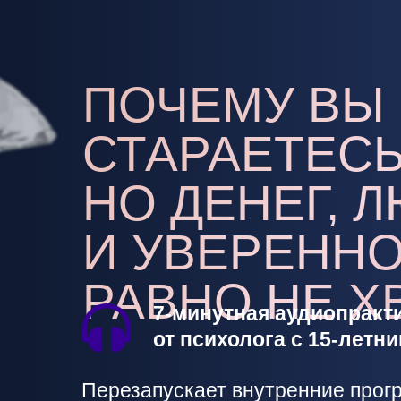
ПОЧЕМУ ВЫ
СТАРАЕТЕСЬ
НО ДЕНЕГ, 
И УВЕРЕННО
РАВНО НЕ Х
7-минутная аудиопракт
от психолога с 15-летн
Перезапускает внутренние прог