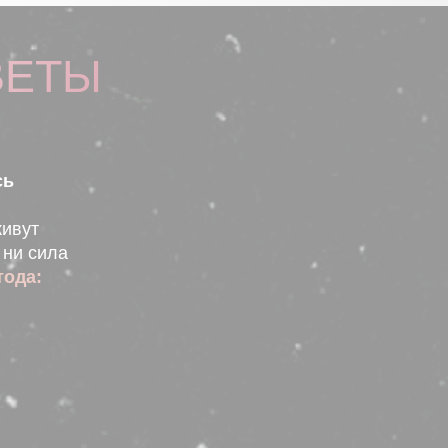
ВЕТЫ
сь
живут
 ни сила
тода: