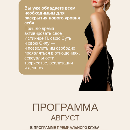
Вы уже обладаете всем
необходимым для
раскрытия нового уровня
себя
Пришло время
активировать своё
Истинное Я, свою Суть
и свою Силу —
и позволить им свободно
проявляться в отношениях,
сексуальности,
творчестве, реализации
и деньгах
ПРОГРАММА
АВГУСТ
В ПРОГРАММЕ ПРЕМИАЛЬНОГО КЛУБА