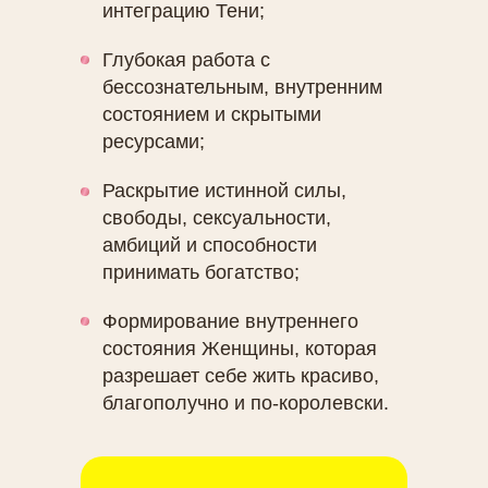
интеграцию Тени;
Глубокая работа с
Начнете реализовывать свой
бессознательным, внутренним
потенциал через игру и интерес,
состоянием и скрытыми
творчески;
ресурсами;
Вместо напряжения создадите
спокойствие внутри себя;
Женщина, которая живет, реализуя
Раскрытие истинной силы,
собственную силу и потенциал,
Начнете выстраивать отношения
женщина, которая живет из
свободы, сексуальности,
иного качества: глубокие,
осознанности, красоты, любви и
амбиций и способности
спокойные, наполненные
внутреннего достоинства
Любовью.
принимать богатство;
Формирование внутреннего
состояния Женщины, которая
разрешает себе жить красиво,
благополучно и по-королевски.