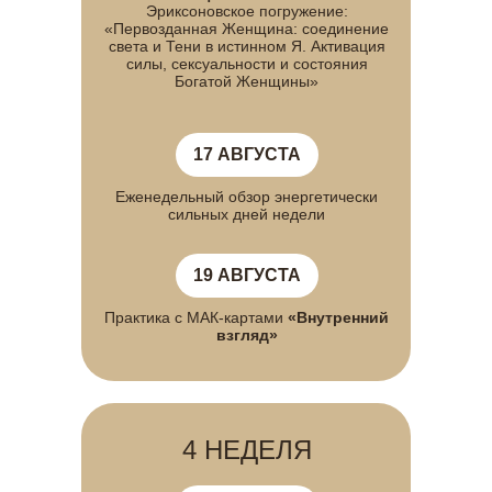
Эриксоновское погружение:
«Первозданная Женщина: соединение
света и Тени в истинном Я. Активация
силы, сексуальности и состояния
Богатой Женщины»
17 АВГУСТА
Еженедельный обзор энергетически
сильных дней недели
19 АВГУСТА
Практика с МАК-картами
«Внутренний
взгляд»
4 НЕДЕЛЯ