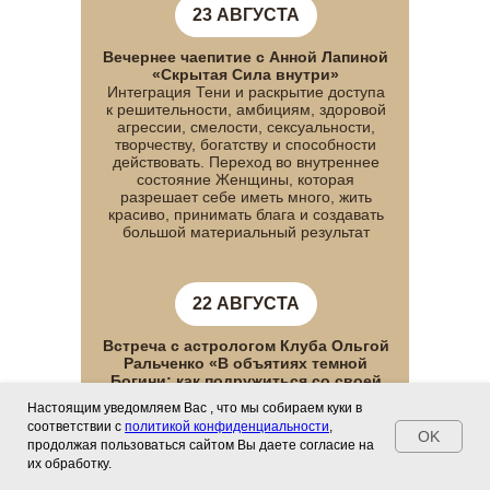
23 АВГУСТА
Вечернее чаепитие с Анной Лапиной
«Скрытая Сила внутри»
Интеграция Тени и раскрытие доступа
к решительности, амбициям, здоровой
агрессии, смелости, сексуальности,
творчеству, богатству и способности
действовать. Переход во внутреннее
состояние Женщины, которая
разрешает себе иметь много, жить
красиво, принимать блага и создавать
большой материальный результат
22 АВГУСТА
Встреча с астрологом Клуба Ольгой
Ральченко «В объятиях темной
Богини: как подружиться со своей
Лилит. Работа с тенью»
Настоящим уведомляем Вас , что мы собираем куки в
соответствии с
политикой конфиденциальности
,
OK
продолжая пользоваться сайтом Вы даете согласие на
их обработку.
24 АВГУСТА