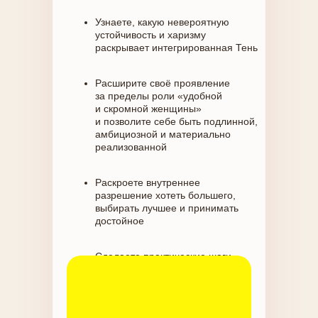
Узнаете, какую невероятную
устойчивость и харизму
раскрывает интегрированная Тень
Расширите своё проявление
за пределы роли «удобной
и скромной женщины»
и позволите себе быть подлинной,
амбициозной и материально
реализованной
Раскроете внутреннее
разрешение хотеть большего,
выбирать лучшее и принимать
достойное
Сделаете практические шаги
к соединению света и Тени,
духовности и материального
богатства внутри себя