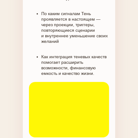
По каким сигналам Тень
проявляется в настоящем —
через проекции, триггеры,
повторяющиеся сценарии
и внутреннее уменьшение своих
желаний
Как интеграция теневых качеств
помогает расширить
возможности, финансовую
емкость и качество жизни.
Как активация теневых сторон
раскрывает внутреннюю
свободу, могущество, богатство
и личный масштаб.