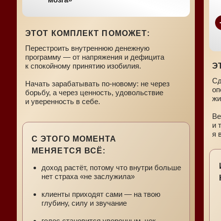
ЭТОТ КОМПЛЕКТ ПОМОЖЕТ:
Перестроить внутреннюю денежную
программу — от напряжения и дефицита
к спокойному принятию изобилия.
Э
Сд
Начать зарабатывать по-новому: не через
оп
борьбу, а через ценность, удовольствие
жи
и уверенность в себе.
Ве
и 
я 
С ЭТОГО МОМЕНТА
МЕНЯЕТСЯ ВСЁ:
доход растёт, потому что внутри больше
нет страха «не заслужила»
клиенты приходят сами — на твою
глубину, силу и звучание
голос становится уверенным, чек —