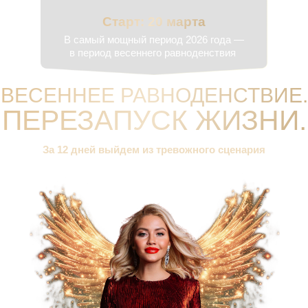
Старт: 20 марта
В самый мощный период 2026 года —
в период весеннего равноденствия
ВЕСЕННЕЕ РАВНОДЕНСТВИЕ.
ПЕРЕЗАПУСК ЖИЗНИ.
За 12 дней выйдем из тревожного сценария
и запустим череду изменений в деньгах,
отношениях и самореализации