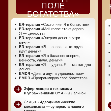
ПОЛЕ
БОГАТСТВА»
ER-терапия
«Состояние: Я в богатстве»
ER-терапия
«Мой голос стоит дорого.
Я — ценность»
ER-терапия
«Энергия денег внутри
меня»
ER-терапия
«Я — опора, на которую
идут деньги»
ER-терапия
«Я в балансе: энергия,
ценность, удача, деньги»
ER-терапия
«Я — удача. Я — магнит для
денег»
EMDR
«Деньги идут в удовольствие»
EMDR
«Программирую своё богатство»
+
Эфир-лекция с техниками
и упражнениями
От Анны Лапиной
Лекция
«Идеодинамические
+
механизмы — суперсила нашего
мозга»